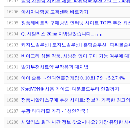
16297
남성 자존심 지키는 제품, 파워약국 추천 가이드 - 파
16296
아시아나항공 고객센터 바로가기
16295
정품레비트라 구매방법 인터넷 사이트 TOP5 추천 최
16294
Q. 시알리스 20mg 처방받았습니다...ㅠㅠ
16293
카지노솔루션 | 토지노솔루션 | 홀덤솔루션 | 파워볼솔루
16292
비아그라 성분 약품, 처방전 없이 구매 가능 여부에 대
16291
발기부전치료약 부작용과 대처법
16290
아이 슬롯 →인디언홀덤게임 0. 10.81.7 9.→5.2.7.4%
16289
NordVPN® 사용 가이드: 다운로드부터 연결까지
16288
정품시알리스구매 추천 사이트: 정보가 가득한 최고의 
16287
부광 타다라필 가격 - [ 성인약국 ]
16286
시알리스 효과 시간 정보 찾으시나요? 가장 유명한 