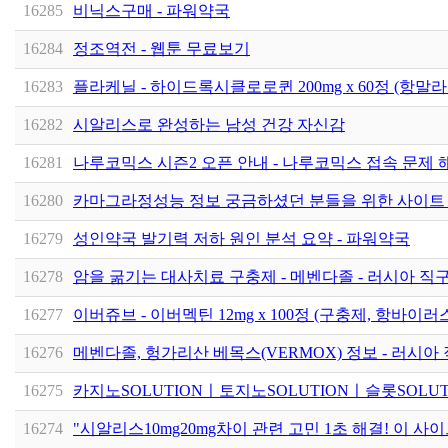
16285
비닉스구매 - 파워약국
16284
정조역전 - 웹툰 무료보기
16283
플라케닐 - 하이드록시클로로퀸 200mg x 60정 (항말
16282
시알리스로 완성하는 남성 건강 자신감
16281
나루코믹스 시즌2 오픈 안내 - 나루코믹스 접속 문제 해
16280
카마그라정성능 정보 궁금하셨던 분들을 위한 사이트
16279
성인약국 발기력 저하 원인 분석 요약 - 파워약국
16278
암을 굶기는 대사치료 구충제 - 메벤다졸 - 러시아 직
16277
이버쥬브 - 이버멕틴 12mg x 100정 (구충제, 항바이러
16276
메벤다졸, 헝가리산 베목스(VERMOX) 정보 - 러시아
16275
카­지노SOLUTIONㅣ토지노SOLUTIONㅣ슬롯SOLUTIO
16274
"시알리스10mg20mg차이 관련 고민 1초 해결! 이 사