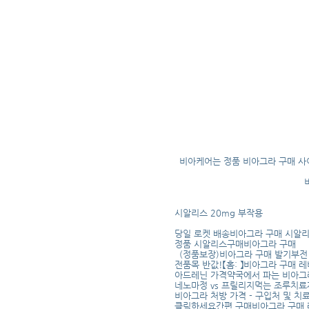
비아케어는 정품 비아그라 구매 사이
시알리스 20mg 부작용
당일 로켓 배송비아그라 구매 시알
정품 시알리스구매비아그라 구매
（정품보장)비아그라 구매 발기부전
전품목 반값!【홈: 】비아그라 구매 
아드레닌 가격약국에서 파는 비아그
네노마정 vs 프릴리지먹는 조루치료
비아그라 처방 가격 - 구입처 및 치
클릭하세요간편 구매비아그라 구매