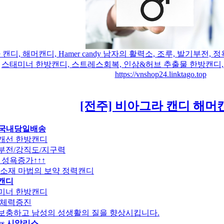
캔디, 해머캔디, Hamer candy 남자의 활력소, 조루, 발기부전,
스태미너 한방캔디, 스트레스회복, 인삼&허브 추출물 한방캔디,
https://vnshop24.linktago.top
[전주] 비아그라 캔디 해머
-국내당일배송
개선 한방캔디
부전/강직도/지구력
 성욕증가↑↑↑
한방소재 마법의 보약 정력캔디
캔디
미너 한방캔디
 체력증진
보충하고 남성의 성생활의 질을 향상시킵니다.
vs 시알리스