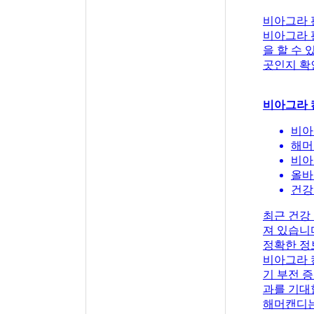
비아그라 
비아그라 
을 할 수
곳인지 확
비아그라 
비아
해머
비아
올바
건강
최근 건강
져 있습니
정확한 정
비아그라 
기 부전 
과를 기대
해머캔디는